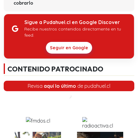
cobrarlo
Sigue a Pudahuel.cl en Google Discover
Recibe nuestros contenidos directamente en tu
feed.
Seguir en Google
CONTENIDO PATROCINADO
Revisa
aquí lo último
de pudahuel.cl