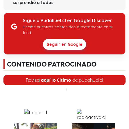
sorprendió a todos
Sigue a Pudahuel.cl en Google Discover
Recibe nuestros contenidos directamente en tu
feed.
Seguir en Google
CONTENIDO PATROCINADO
Revisa
aquí lo último
de pudahuel.cl