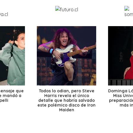
mensaje que
Todos lo odian, pero Steve
Dominga Lóp
le mandó a
Harris revela el único
Miss Univ
elli
detalle que habría salvado
preparación
este polémico disco de Iron
más i
Maiden