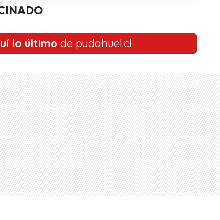
CINADO
uí lo último
de pudahuel.cl