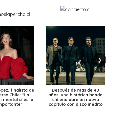
❯
ez, finalista de
Después de más de 40
Ante 
erso Chile: “La
años, una histórica banda
petr
 mental sí es la
chilena abre un nuevo
precio
mportante”
capítulo con disco inédito