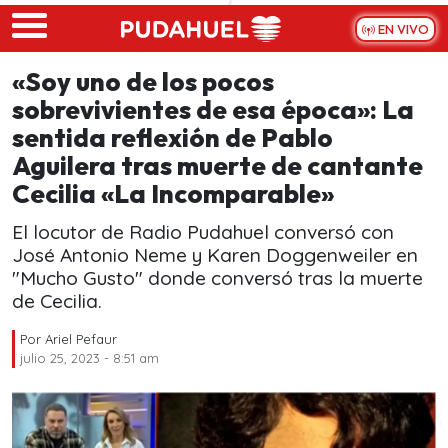
Skip to main content
EN VIVO
«Soy uno de los pocos
sobrevivientes de esa época»: La
sentida reflexión de Pablo
Aguilera tras muerte de cantante
Cecilia «La Incomparable»
El locutor de Radio Pudahuel conversó con
José Antonio Neme y Karen Doggenweiler en
"Mucho Gusto" donde conversó tras la muerte
de Cecilia.
Por
Ariel Pefaur
julio 25, 2023 - 8:51 am