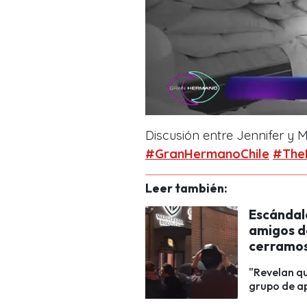
Discusión entre Jennifer y 
#GranHermanoChile
#The
Leer también:
Escándal
amigos d
cerramos
"Revelan qu
grupo de ap