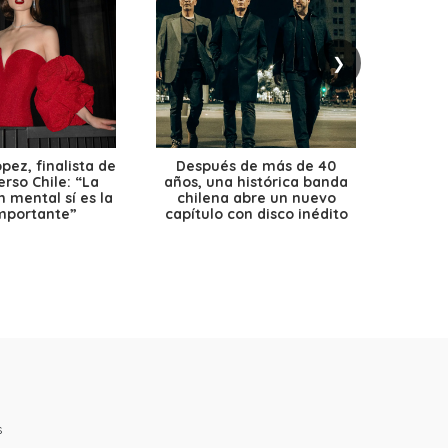
❯
ez, finalista de
Después de más de 40
Ante 
erso Chile: “La
años, una histórica banda
petr
 mental sí es la
chilena abre un nuevo
precio
mportante”
capítulo con disco inédito
s