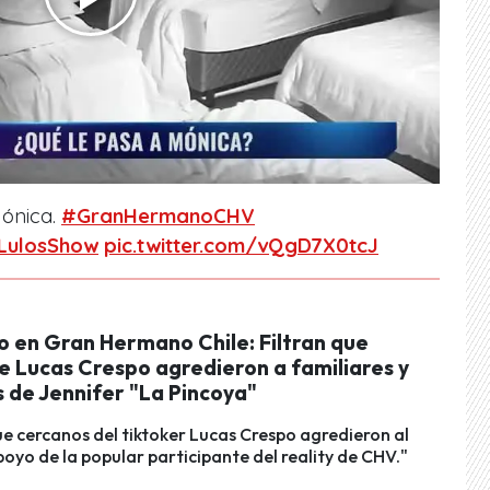
Mónica.
#GranHermanoCHV
LulosShow
pic.twitter.com/vQgD7X0tcJ
o en Gran Hermano Chile: Filtran que
e Lucas Crespo agredieron a familiares y
 de Jennifer "La Pincoya"
e cercanos del tiktoker Lucas Crespo agredieron al
oyo de la popular participante del reality de CHV."