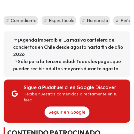
Comediante
Espectáculo
Humorista
Peñet
¡Agenda imperdible! La masiva cartelera de
conciertos en Chile desde agosto hasta fin de año
2026
Sólo para la tercera edad: Todos los pagos que
pueden recibir adultos mayores durante agosto
Sigue a Pudahuel.cl en Google Discover
Recibe nuestros contenidos directamente en tu
feed.
Seguir en Google
CONTENIDO PATROCINADO