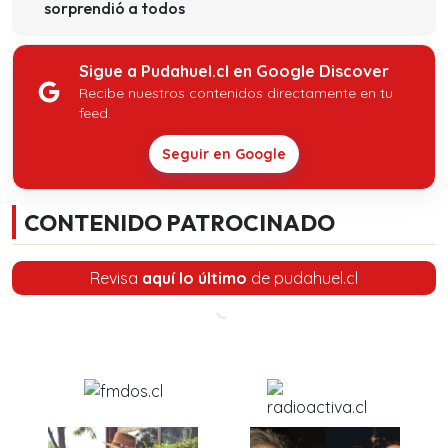
sorprendió a todos
Sigue a Pudahuel.cl en Google Discover
Recibe nuestros contenidos directamente en tu
feed.
Seguir en Google
CONTENIDO PATROCINADO
Revisa
aquí lo último
de pudahuel.cl