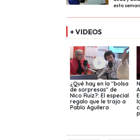
esta seman
+ VIDEOS
¿Qué hay en la "bolsa
N
de sorpresas" de
A
Nico Ruiz?: El especial
E
regalo que le trajo a
l
Pablo Aguilera
c
p