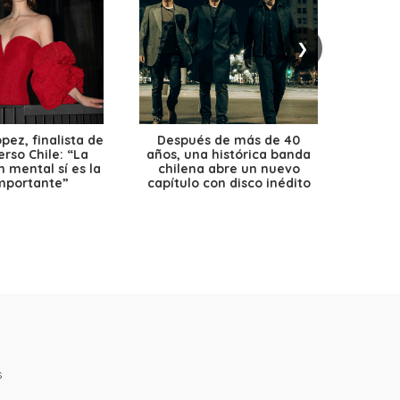
❯
ez, finalista de
Después de más de 40
Ante 
erso Chile: “La
años, una histórica banda
petr
 mental sí es la
chilena abre un nuevo
precio
mportante”
capítulo con disco inédito
s