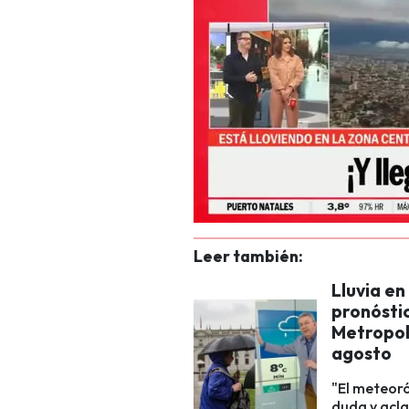
Leer también:
Lluvia en
pronóstic
Metropoli
agosto
"El meteor
duda y acla