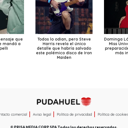
mensaje que
Todos lo odian, pero Steve
Dominga Lóp
le mandó a
Harris revela el único
Miss Univ
elli
detalle que habría salvado
preparación
este polémico disco de Iron
más i
Maiden
ntacto comercial
Aviso legal
Política de privacidad
Política de cookie
©
PRISA MEDIA CORP SPA
Todos los derechos reservados.