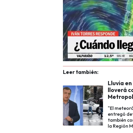
Leer también:
Lluvia en
lloverá c
Metropol
"El meteoró
entregó det
también con
la Región M