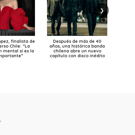
❯
ez, finalista de
Después de más de 40
Ante 
erso Chile: “La
años, una histórica banda
petr
 mental sí es la
chilena abre un nuevo
precio
mportante”
capítulo con disco inédito
s