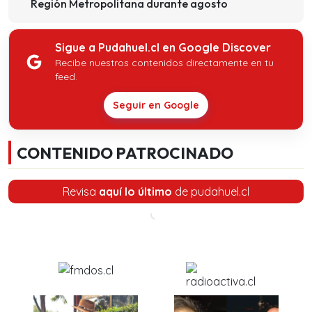
Región Metropolitana durante agosto
Sigue a Pudahuel.cl en Google Discover
Recibe nuestros contenidos directamente en tu
feed.
Seguir en Google
CONTENIDO PATROCINADO
Revisa
aquí lo último
de pudahuel.cl