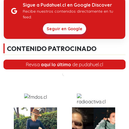
Sigue a Pudahuel.cl en Google Discover
Recibe nuestros contenidos directamente en tu
feed.
Seguir en Google
CONTENIDO PATROCINADO
Revisa
aquí lo último
de pudahuel.cl