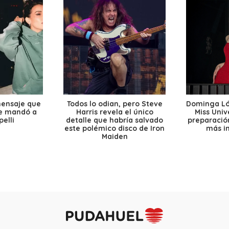
mensaje que
Todos lo odian, pero Steve
Dominga Lóp
le mandó a
Harris revela el único
Miss Univ
elli
detalle que habría salvado
preparación
este polémico disco de Iron
más i
Maiden