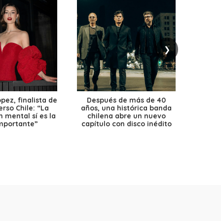
❯
ez, finalista de
Después de más de 40
Ante 
erso Chile: “La
años, una histórica banda
petr
 mental sí es la
chilena abre un nuevo
precio
mportante”
capítulo con disco inédito