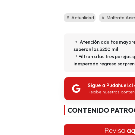
Actualidad
Maltrato Ani
¡Atención adultos mayore
superan los $250 mil
Filtran a las tres parejas 
inesperado regreso sorpren
Sigue a Pudahuel.cl
Recibe nuestros conten
CONTENIDO PATRO
Revisa
aq