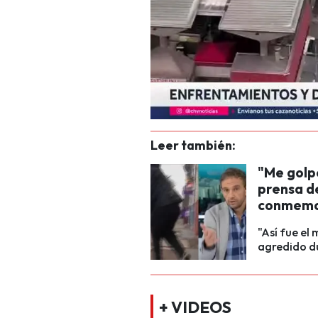
Leer también:
"Me golp
prensa d
conmemor
"Así fue el
agredido d
+ VIDEOS