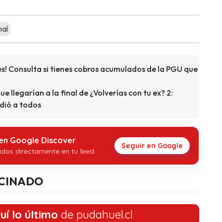
mal
s! Consulta si tienes cobros acumulados de la PGU que
que llegarían a la final de ¿Volverías con tu ex? 2:
dió a todos
 en Google Discover
Seguir en Google
idos directamente en tu feed.
CINADO
uí lo último
de pudahuel.cl