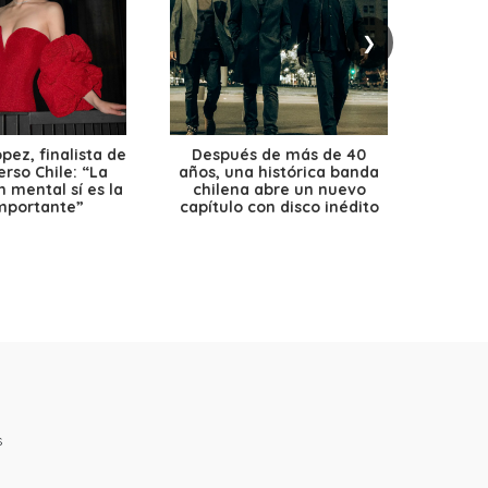
❯
ez, finalista de
Después de más de 40
Ante 
erso Chile: “La
años, una histórica banda
petr
 mental sí es la
chilena abre un nuevo
precio
mportante”
capítulo con disco inédito
s