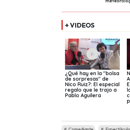
meteorólog
+ VIDEOS
¿Qué hay en la "bolsa
N
de sorpresas" de
A
Nico Ruiz?: El especial
E
regalo que le trajo a
l
Pablo Aguilera
c
p
Comediante
Espectácul