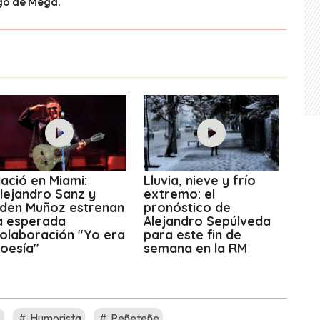
o de Mega."
ació en Miami:
Lluvia, nieve y frío
lejandro Sanz y
extremo: el
den Muñoz estrenan
pronóstico de
a esperada
Alejandro Sepúlveda
olaboración "Yo era
para este fin de
oesía"
semana en la RM
o
Humorista
Peñeteñe