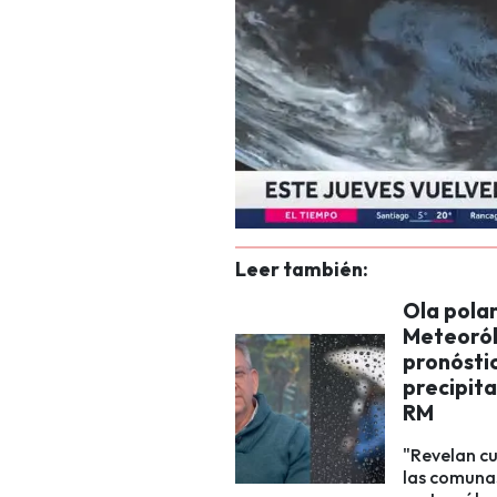
Leer también:
Ola polar
Meteoról
pronósti
precipit
RM
"Revelan cu
las comunas