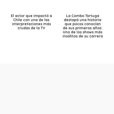
El actor que impactó a
La Combo Tortuga
Chile con una de las
destapó una historia
interpretaciones más
que pocos conocían
crudas de la TV
de sus primeros años:
Uno de los shows más
insólitos de su carrera
Contacto comercial
Aviso legal
Política de privacidad
Política de cookies
©
PRISA MEDIA CORP SPA
Todos los derechos reservados.
PRISA MEDIA CORP SPA expresa su reserva de derechos en
cuanto a la reproducción y uso de las obras y servicios ofrecidos
en este sitio web, abarcando los medios de lectura mecánica o