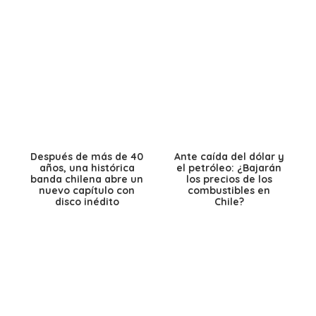
Después de más de 40
Ante caída del dólar y
años, una histórica
el petróleo: ¿Bajarán
banda chilena abre un
los precios de los
nuevo capítulo con
combustibles en
disco inédito
Chile?