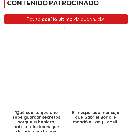
CONTENIDO PATROCINADO
Revisa
aquí lo último
de pudahuel.cl
'Qué suerte que uno
El inesperado mensaje
sabe guardar secretos
que Gabriel Boric le
porque si hablara,
mandó a Cony Capelli
habría relaciones que
durarían hasta hoy