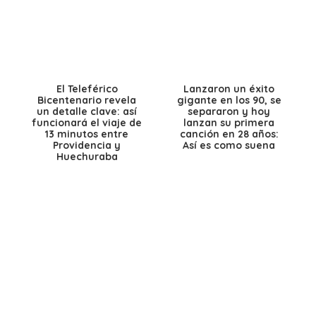
El Teleférico
Lanzaron un éxito
Bicentenario revela
gigante en los 90, se
un detalle clave: así
separaron y hoy
funcionará el viaje de
lanzan su primera
13 minutos entre
canción en 28 años:
Providencia y
Así es como suena
Huechuraba