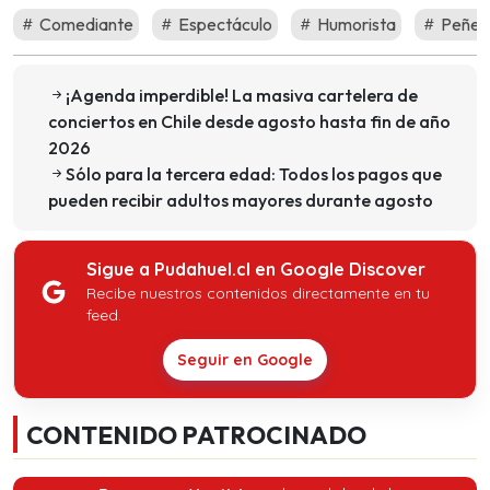
Comediante
Espectáculo
Humorista
Peñet
¡Agenda imperdible! La masiva cartelera de
conciertos en Chile desde agosto hasta fin de año
2026
Sólo para la tercera edad: Todos los pagos que
pueden recibir adultos mayores durante agosto
Sigue a Pudahuel.cl en Google Discover
Recibe nuestros contenidos directamente en tu
feed.
Seguir en Google
CONTENIDO PATROCINADO