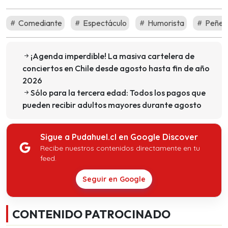
Comediante
Espectáculo
Humorista
Peñet
¡Agenda imperdible! La masiva cartelera de
conciertos en Chile desde agosto hasta fin de año
2026
Sólo para la tercera edad: Todos los pagos que
pueden recibir adultos mayores durante agosto
Sigue a Pudahuel.cl en Google Discover
Recibe nuestros contenidos directamente en tu
feed.
Seguir en Google
CONTENIDO PATROCINADO