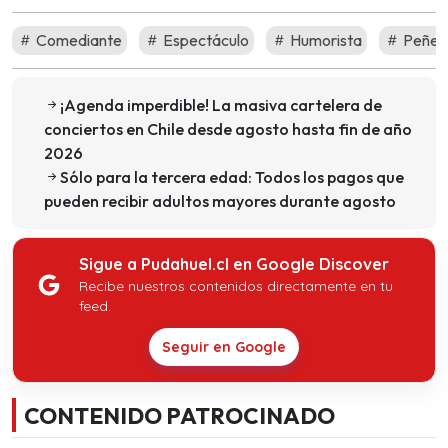
Comediante
Espectáculo
Humorista
Peñet
¡Agenda imperdible! La masiva cartelera de
conciertos en Chile desde agosto hasta fin de año
2026
Sólo para la tercera edad: Todos los pagos que
pueden recibir adultos mayores durante agosto
Sigue a Pudahuel.cl en Google Discover
Recibe nuestros contenidos directamente en tu
feed.
Seguir en Google
CONTENIDO PATROCINADO