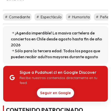
Comediante
Espectáculo
Humorista
Peñet
¡Agenda imperdible! La masiva cartelera de
conciertos en Chile desde agosto hasta fin de año
2026
Sólo para la tercera edad: Todos los pagos que
pueden recibir adultos mayores durante agosto
Sigue a Pudahuel.cl en Google Discover
Recibe nuestros contenidos directamente en tu
feed.
Seguir en Google
CONTENIDO PATROCINADO