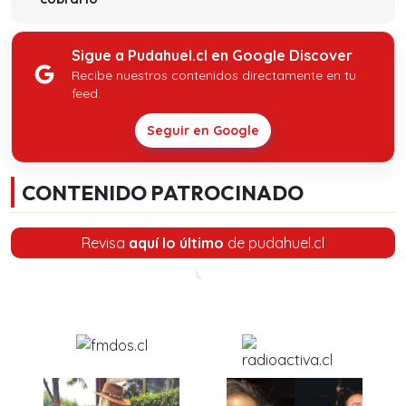
Sigue a Pudahuel.cl en Google Discover
Recibe nuestros contenidos directamente en tu
feed.
Seguir en Google
CONTENIDO PATROCINADO
Revisa
aquí lo último
de pudahuel.cl