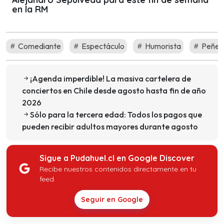
en la RM
Comediante
Espectáculo
Humorista
Peñet
¡Agenda imperdible! La masiva cartelera de
conciertos en Chile desde agosto hasta fin de año
2026
Sólo para la tercera edad: Todos los pagos que
pueden recibir adultos mayores durante agosto
Sigue a Pudahuel.cl en Google Discover
Recibe nuestros contenidos directamente en tu
feed.
Seguir en Google