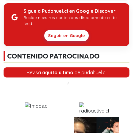
Sigue a Pudahuel.cl en Google Discover
Recibe nuestros contenidos directamente en tu
feed.
Seguir en Google
CONTENIDO PATROCINADO
Revisa
aquí lo último
de pudahuel.cl