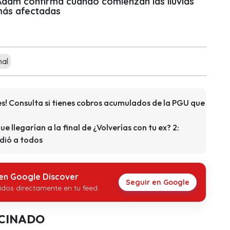
 Adam confirma cuándo comienzan las lluvias
más afectadas
mal
s! Consulta si tienes cobros acumulados de la PGU que
que llegarían a la final de ¿Volverías con tu ex? 2:
dió a todos
 en Google Discover
Seguir en Google
idos directamente en tu feed.
CINADO