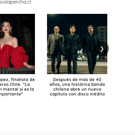
❯
ez, finalista de
Después de más de 40
Ante 
erso Chile: “La
años, una histórica banda
petr
 mental sí es la
chilena abre un nuevo
precio
mportante”
capítulo con disco inédito