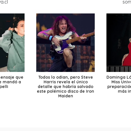
mensaje que
Todos lo odian, pero Steve
Dominga Lóp
le mandó a
Harris revela el único
Miss Univ
elli
detalle que habría salvado
preparación
este polémico disco de Iron
más i
Maiden