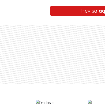
Revisa
aq