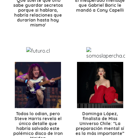
'Qué suerte que uno
El inesperado mensaje
sabe guardar secretos
que Gabriel Boric le
porque si hablara,
mandó a Cony Capelli
habría relaciones que
durarían hasta hoy
mismo'
Todos lo odian, pero
Dominga López,
Steve Harris revela el
finalista de Miss
único detalle que
Universo Chile: “La
habría salvado este
preparación mental sí
polémico disco de Iron
es la más importante”