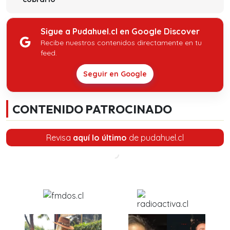
Sigue a Pudahuel.cl en Google Discover
Recibe nuestros contenidos directamente en tu
feed.
Seguir en Google
CONTENIDO PATROCINADO
Revisa
aquí lo último
de pudahuel.cl