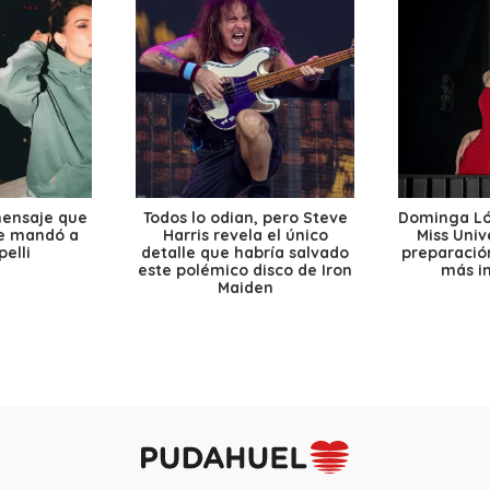
mensaje que
Todos lo odian, pero Steve
Dominga Lóp
le mandó a
Harris revela el único
Miss Univ
elli
detalle que habría salvado
preparación
este polémico disco de Iron
más i
Maiden