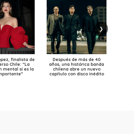
❯
ez, finalista de
Después de más de 40
Ante 
erso Chile: “La
años, una histórica banda
petr
 mental sí es la
chilena abre un nuevo
precio
mportante”
capítulo con disco inédito