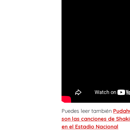
Puedes leer también
Pudah
son las canciones de Shakir
en el Estadio Nacional