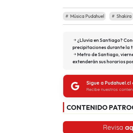
Música Pudahuel
Shakira
¿Lluvia en Santiago? Cono
precipitaciones durante la 
Metro de Santiago, vierne
extenderán sus horarios po
Sigue a Pudahuel.cl
Recibe nuestros conten
CONTENIDO PATRO
Revisa
aq