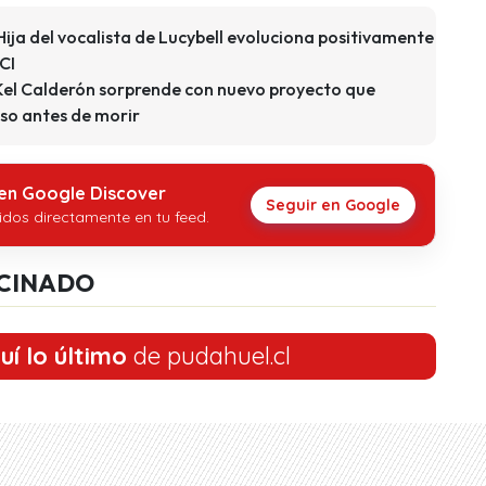
Hija del vocalista de Lucybell evoluciona positivamente
CI
 Kel Calderón sorprende con nuevo proyecto que
uso antes de morir
 en Google Discover
Seguir en Google
idos directamente en tu feed.
CINADO
uí lo último
de pudahuel.cl