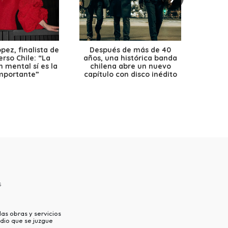
ez, finalista de
Después de más de 40
Ante 
erso Chile: “La
años, una histórica banda
petr
 mental sí es la
chilena abre un nuevo
precio
mportante”
capítulo con disco inédito
s
as obras y servicios
dio que se juzgue