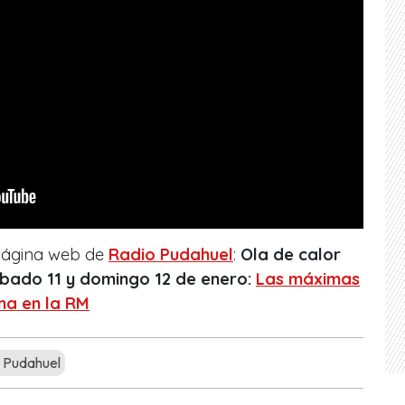
 página web de
Radio Pudahuel
:
Ola de calor
sábado 11 y domingo 12 de enero:
Las máximas
na en la RM
 Pudahuel