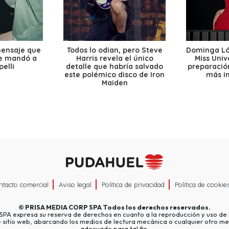
mensaje que
Todos lo odian, pero Steve
Dominga Lóp
le mandó a
Harris revela el único
Miss Univ
elli
detalle que habría salvado
preparación
este polémico disco de Iron
más i
Maiden
ntacto comercial
Aviso legal
Política de privacidad
Política de cookie
©
PRISA MEDIA CORP SPA
Todos los derechos reservados.
A expresa su reserva de derechos en cuanto a la reproducción y uso de l
e sitio web, abarcando los medios de lectura mecánica o cualquier otro me
adecuado para tal fin.