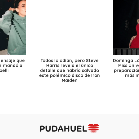
mensaje que
Todos lo odian, pero Steve
Dominga Lóp
le mandó a
Harris revela el único
Miss Univ
elli
detalle que habría salvado
preparación
este polémico disco de Iron
más i
Maiden