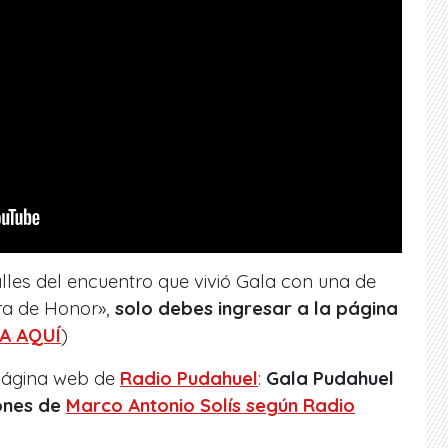
lles del encuentro que vivió Gala con una de
ra de Honor»,
solo debes ingresar a la página
A AQUÍ
)
 página web de
Radio Pudahuel
:
Gala Pudahuel
ones de
Marco Antonio Solís según Radio