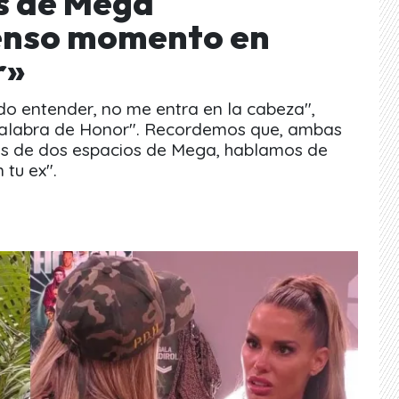
es de Mega
enso momento en
r»
do entender, no me entra en la cabeza",
"Palabra de Honor". Recordemos que, ambas
as de dos espacios de Mega, hablamos de
 tu ex".