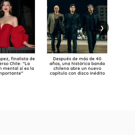
❯
ez, finalista de
Después de más de 40
Ante 
erso Chile: “La
años, una histórica banda
petr
 mental sí es la
chilena abre un nuevo
precio
mportante”
capítulo con disco inédito