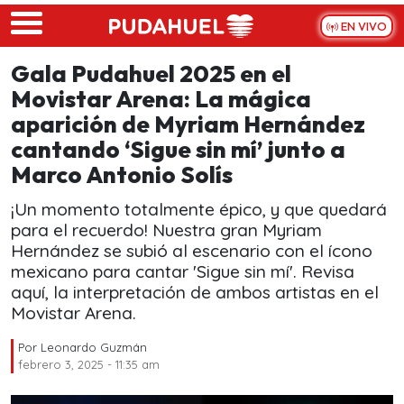
Skip to main content
EN VIVO
Gala Pudahuel 2025 en el
Movistar Arena: La mágica
aparición de Myriam Hernández
cantando ‘Sigue sin mí’ junto a
Marco Antonio Solís
¡Un momento totalmente épico, y que quedará
para el recuerdo! Nuestra gran Myriam
Hernández se subió al escenario con el ícono
mexicano para cantar 'Sigue sin mí'. Revisa
aquí, la interpretación de ambos artistas en el
Movistar Arena.
Por
Leonardo Guzmán
febrero 3, 2025 - 11:35 am