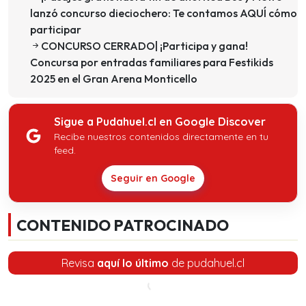
lanzó concurso dieciochero: Te contamos AQUÍ cómo
participar
CONCURSO CERRADO| ¡Participa y gana!
Concursa por entradas familiares para Festikids
2025 en el Gran Arena Monticello
Sigue a Pudahuel.cl en Google Discover
Recibe nuestros contenidos directamente en tu
feed.
Seguir en Google
CONTENIDO PATROCINADO
Revisa
aquí lo último
de pudahuel.cl