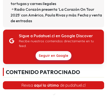
tortugas y carnes ilegales
Radio Corazón presenta ‘La Corazón On Tour
2025’ con Américo, Paula Rivas y más: Fecha y venta
de entradas
Sigue a Pudahuel.cl en Google Discover
Recibe nuestros contenidos directamente en tu
feed.
Seguir en Google
CONTENIDO PATROCINADO
Revisa
aquí lo último
de pudahuel.cl