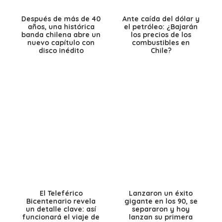
Después de más de 40
Ante caída del dólar y
años, una histórica
el petróleo: ¿Bajarán
banda chilena abre un
los precios de los
nuevo capítulo con
combustibles en
disco inédito
Chile?
El Teleférico
Lanzaron un éxito
Bicentenario revela
gigante en los 90, se
un detalle clave: así
separaron y hoy
funcionará el viaje de
lanzan su primera