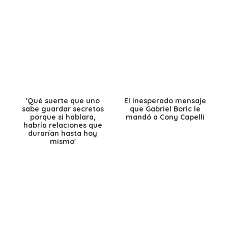
'Qué suerte que uno
El inesperado mensaje
sabe guardar secretos
que Gabriel Boric le
porque si hablara,
mandó a Cony Capelli
habría relaciones que
durarían hasta hoy
mismo'