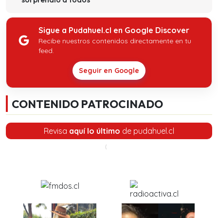
Sigue a Pudahuel.cl en Google Discover
Recibe nuestros contenidos directamente en tu
feed.
Seguir en Google
CONTENIDO PATROCINADO
Revisa
aquí lo último
de pudahuel.cl