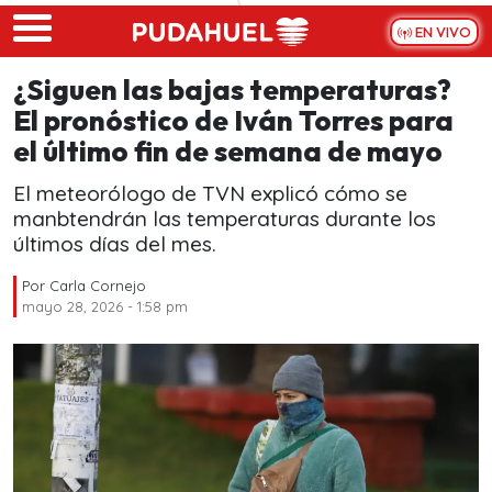
Skip to main content
EN VIVO
¿Siguen las bajas temperaturas?
El pronóstico de Iván Torres para
el último fin de semana de mayo
El meteorólogo de TVN explicó cómo se
manbtendrán las temperaturas durante los
últimos días del mes.
Por
Carla Cornejo
mayo 28, 2026 - 1:58 pm