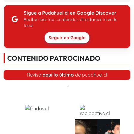
Sigue a Pudahuel.cl en Google Discover
Recibe nuestros contenidos directamente en tu
feed.
Seguir en Google
CONTENIDO PATROCINADO
Revisa
aquí lo último
de pudahuel.cl