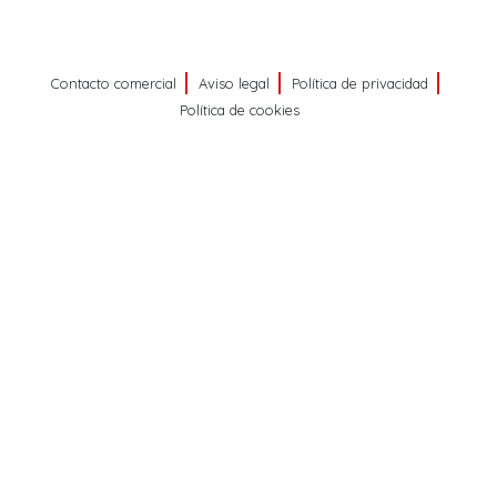
Contacto comercial
Aviso legal
Política de privacidad
Política de cookies
©
PRISA MEDIA CORP SPA
Todos los derechos reservados.
PRISA MEDIA CORP SPA expresa su reserva de derechos en
cuanto a la reproducción y uso de las obras y servicios ofrecidos
en este sitio web, abarcando los medios de lectura mecánica o
cualquier otro medio que se juzgue adecuado para tal fin.
Producción musical Cadena Ser, España 2026.