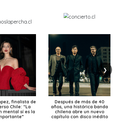
❯
ez, finalista de
Después de más de 40
Ante 
erso Chile: “La
años, una histórica banda
petr
 mental sí es la
chilena abre un nuevo
precio
mportante”
capítulo con disco inédito