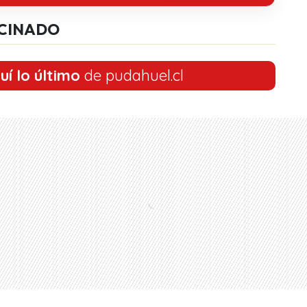
CINADO
uí lo último
de pudahuel.cl