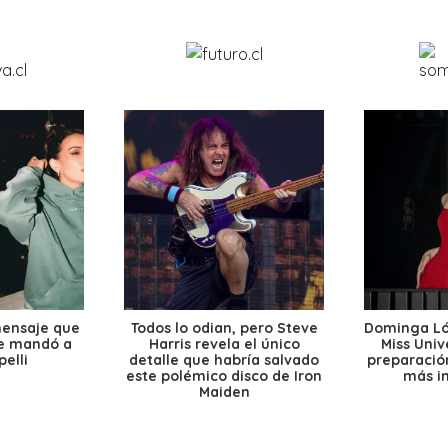
mensaje que
Todos lo odian, pero Steve
Dominga Lóp
le mandó a
Harris revela el único
Miss Univ
elli
detalle que habría salvado
preparación
este polémico disco de Iron
más i
Maiden