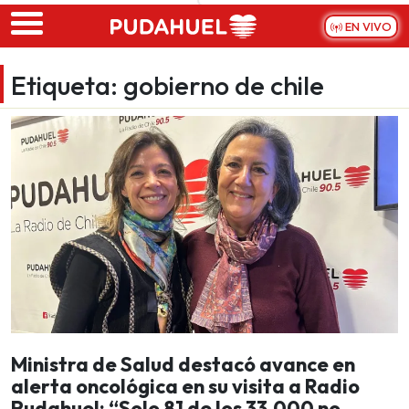
Skip to main content
EN VIVO
Etiqueta:
gobierno de chile
Ministra de Salud destacó avance en
alerta oncológica en su visita a Radio
Pudahuel: “Solo 81 de los 33.000 no