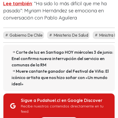
Lee también
: “Ha sido lo más difícil que me ha
pasado”: Myriam Hernández se emociona en
conversación con Pablo Aguilera
Gobierno De Chile
Ministerio De Salud
Ministra D
Corte de luz en Santiago HOY miércoles 3 de junio:
Enel confirma nueva interrupción del servicio en
comunas de la RM
Muere cantante ganador del Festival de Viña: El
icónico artista que nos hizo soñar con «Un mundo
ideal»
Sigue a Pudahuel.cl en Google Discover
Recibe nuestros contenidos directamente en tu
feed.