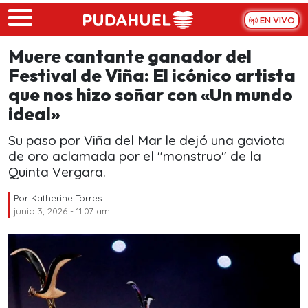
Skip to main content
EN VIVO
Muere cantante ganador del
Festival de Viña: El icónico artista
que nos hizo soñar con «Un mundo
ideal»
Su paso por Viña del Mar le dejó una gaviota
de oro aclamada por el "monstruo" de la
Quinta Vergara.
Por
Katherine Torres
junio 3, 2026 - 11:07 am