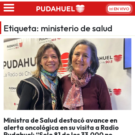
Skip to main content
EN VIVO
Etiqueta:
ministerio de salud
Ministra de Salud destacó avance en
alerta oncológica en su visita a Radio
Pudahuel: “Solo 81 de los 33.000 no