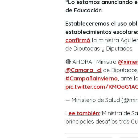
“Lo estamos anunciando en
de Educación.
Estableceremos el uso obli
establecimientos escolares,
confirmó
la ministra Aguile
de Diputadas y Diputados.
🔴 AHORA | Ministra
@ximen
@Camara_cl
de Diputados/
#CampañaInvierno
, ante l
pic.twitter.com/KMOoG1AC
— Ministerio de Salud (@min
L
ee también:
Ministra de Sa
principales desafíos tras C