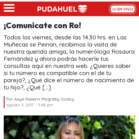
Skip to main content
EN VIVO
¡Comunícate con Ro!
Todos los viernes, desde las 14.30 hrs. en Las
Muñecas se Peinan, recibimos la visita de
nuestra querida amiga, la numeróloga Rosaura
Fernández y ahora podrás hacerle tus
consultas aquí en nuestra web. ¿Quieres saber
si tu número es compatible con el de tu
pareja?, ¿Qué dice el número de nacimiento de
tu hijo?, ¿Qué […]
Por
Asiya Naserin Mograby Godoy
agosto 3, 2017 - 3:48 pm