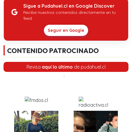
Sigue a Pudahuel.cl en Google Discover
Recibe nuestros contenidos directamente en tu
feed.
Seguir en Google
CONTENIDO PATROCINADO
Revisa
aquí lo último
de pudahuel.cl