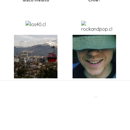
disco inédito
Chile?
El Teleférico
Lanzaron un éxito
Bicentenario revela
gigante en los 90, se
un detalle clave: así
separaron y hoy
funcionará el viaje de
lanzan su primera
13 minutos entre
canción en 28 años:
Providencia y
Así es como suena
Huechuraba