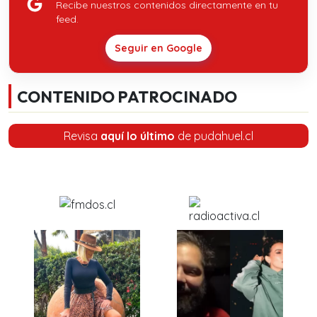
Recibe nuestros contenidos directamente en tu
feed.
Seguir en Google
CONTENIDO PATROCINADO
Revisa
aquí lo último
de pudahuel.cl