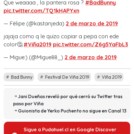
Que weaaaa , la pantera rosa ?
#BadBunny
pic.twitter.com/TQ1kHAPYxn
— Fëlipe (@kastanjeda)
2 de marzo de 2019
jajaja como q le quizo copiar a pepa con ede
color🤔
#Viña2019
pic.twitter.com/Z6g5YaFbL3
— Migue:) (@Migue88_)
2 de marzo de 2019
Bad Bunny
Festival De Viña 2019
Viña 2019
Jani Dueñas reveló por qué cerró su Twitter tras
paso por Viña
Guionista de Yerko Puchento no sigue en Canal 13
Sigue a Pudahuel.cl en Google Discover