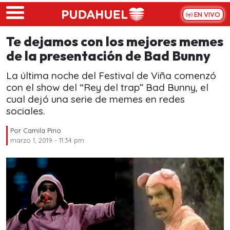
Skip to main content
EN VIVO
Te dejamos con los mejores memes
de la presentación de Bad Bunny
La última noche del Festival de Viña comenzó
con el show del “Rey del trap” Bad Bunny, el
cual dejó una serie de memes en redes
sociales.
Por
Camila Pino
marzo 1, 2019 - 11:34 pm