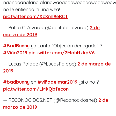
naonaoanalañalalañawaoaoaowoaoaowoaowoo
no le entiendo ni una wea!
pic.twitter.com/XcXmI9eKCT
— Patita C. Alvarez (@patitabbalvarez)
2 de
marzo de 2019
#BadBunny
ya cantó “Objeción denegada” ?
#Viña2019
pic.twitter.com/2MohHzkpV6
— Lucas Palape (@LucasPalape)
2 de marzo de
2019
#badbunny
en
#viñadelmar2019
¿si o no ?
pic.twitter.com/LMkQbfecon
— RECONOCIDOS.NET (@Reconocidosnet)
2 de
marzo de 2019