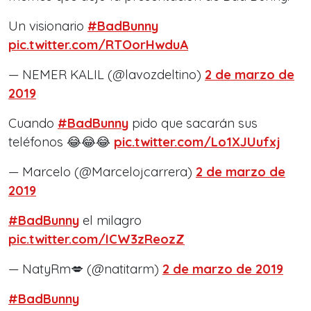
Un visionario
#BadBunny
pic.twitter.com/RTOorHwduA
— NEMER KALIL (@lavozdeltino)
2 de marzo de
2019
Cuando
#BadBunny
pido que sacarán sus
teléfonos 😂😂😂
pic.twitter.com/Lo1XJUufxj
— Marcelo (@Marcelojcarrera)
2 de marzo de
2019
#BadBunny
el milagro
pic.twitter.com/ICW3zReozZ
— NatyRm💋 (@natitarm)
2 de marzo de 2019
#BadBunny