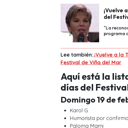
¡Vuelve a
del Festi
"La recono
programa de
Lee también:
¡Vuelve a la 
Festival de Viña del Mar
Aquí está la lis
días del Festiva
Domingo 19 de fe
Karol G
Humorista por confirma
Paloma Mami