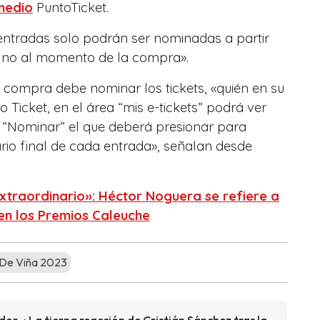
medio
PuntoTicket.
ntradas solo podrán ser nominadas a partir
, no al momento de la compra».
 la compra debe nominar los tickets, «quién en su
o Ticket, en el área “mis e-tickets” podrá ver
n “Nominar” el que deberá presionar para
ario final de cada entrada», señalan desde
extraordinario»: Héctor Noguera se refiere a
en los Premios Caleuche
 De Viña 2023
r»: La tierna reacción de Cristián Sánchez tras la