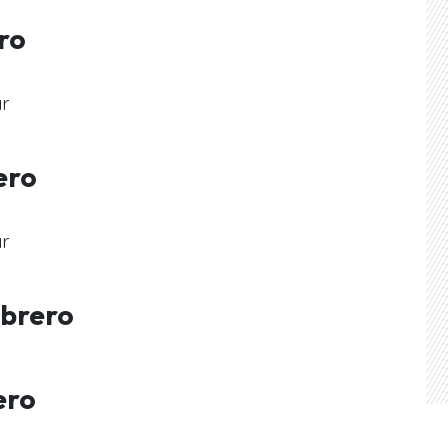
ro
r
ero
r
ebrero
ero