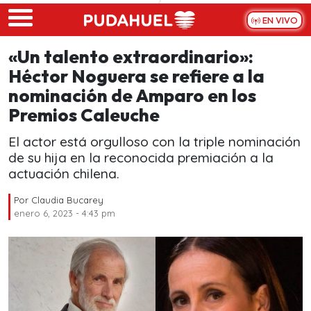
Skip to main content
EN VIVO
«Un talento extraordinario»:
Héctor Noguera se refiere a la
nominación de Amparo en los
Premios Caleuche
El actor está orgulloso con la triple nominación
de su hija en la reconocida premiación a la
actuación chilena.
Por
Claudia Bucarey
enero 6, 2023 - 4:43 pm