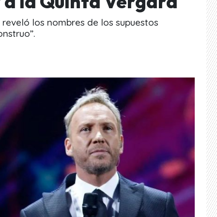
 a la Quinta Vergara
 y reveló los nombres de los supuestos
onstruo”.