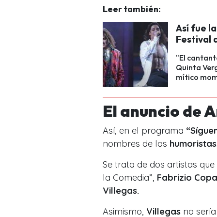
Leer también:
Así fue l
Festival 
"El cantant
Quinta Verg
mítico mom
El anuncio de 
Así, en el programa
“Síguem
nombres de los
humoristas
Se trata de dos artistas qu
la Comedia”
,
Fabrizio Cop
Villegas.
Asimismo,
Villegas
no sería