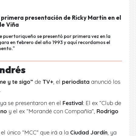
a primera presentación de Ricky Martin en el
de Viña
e puertoriqueño se presentó por primera vez en la
ara en febrero del año 1993 y aquí recordamos el
ento."
Andrés
e y te sigo”
de
TV+
, el
periodista
anunció los
.
e ya se presentaron en el
Festival
: El ex
“Club de
ano
y el ex
“Morandé con Compañía”
,
Rodrigo
 el único
“MCC”
que irá a la
Ciudad Jardín
, ya