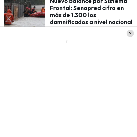
Nuevo Balance por Sistema
Frontal: Senapred cifra en
más de 1.300 los
damnificados a nivel nacional
¿Cómo quedó la tabla de posiciones?
Cabe recordar que la escuadra liderada por
Lionel Messi tuvo su partido debut el mismo día
de la inauguración del certamen frente a Canadá,
donde ganó por 2 goles a 0. Esto permite que
Argentina, que está en el mismo grupo que Chile,
esté puntero en la tabla de posiciones.
GRUPO A