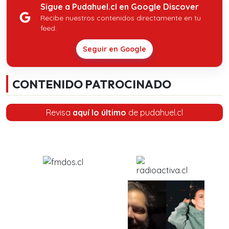
Sigue a Pudahuel.cl en Google Discover
Recibe nuestros contenidos directamente en tu
feed.
Seguir en Google
CONTENIDO PATROCINADO
Revisa
aquí lo último
de pudahuel.cl