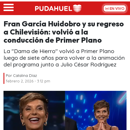
Skip to main content
EN VIVO
Fran García Huidobro y su regreso
a Chilevisión: volvió a la
conducción de Primer Plano
La "Dama de Hierro'' volvió a Primer Plano
luego de siete años para volver a la animación
del programa junto a Julio César Rodríguez
Por
Catalina Díaz
febrero 2, 2026 - 3:12 pm