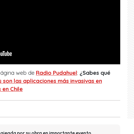
 página web de
Radio Pudahuel
:
¿Sabes qué
s son las aplicaciones más invasivas en
 en Chile
ajeada por su obra en importante evento