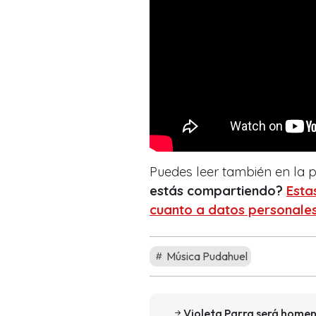
Puedes leer también en la
estás compartiendo?
Esta
cuanto a datos personales
Música Pudahuel
Violeta Parra será homen