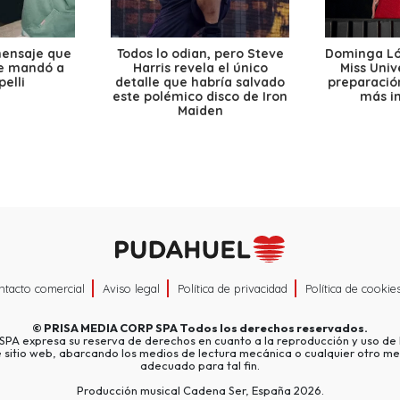
mensaje que
Todos lo odian, pero Steve
Dominga Lóp
le mandó a
Harris revela el único
Miss Univ
elli
detalle que habría salvado
preparación
este polémico disco de Iron
más i
Maiden
ntacto comercial
Aviso legal
Política de privacidad
Política de cookie
©
PRISA MEDIA CORP SPA
Todos los derechos reservados.
A expresa su reserva de derechos en cuanto a la reproducción y uso de l
e sitio web, abarcando los medios de lectura mecánica o cualquier otro me
adecuado para tal fin.
Producción musical Cadena Ser, España 2026.