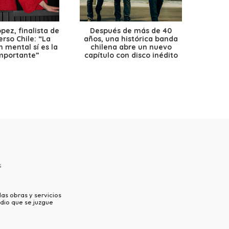
ez, finalista de
Después de más de 40
Ante 
erso Chile: “La
años, una histórica banda
petr
 mental sí es la
chilena abre un nuevo
precio
mportante”
capítulo con disco inédito
s
as obras y servicios
dio que se juzgue