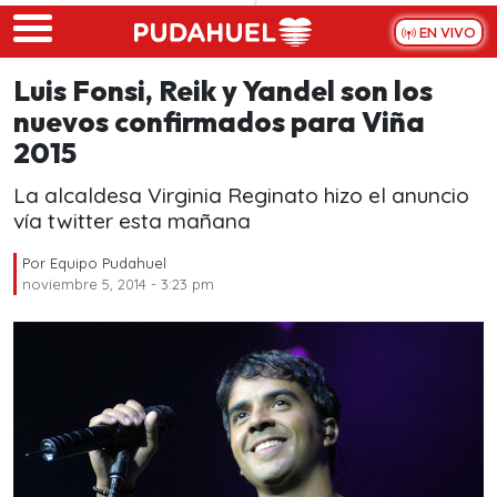
Skip to main content
EN VIVO
Luis Fonsi, Reik y Yandel son los
nuevos confirmados para Viña
2015
La alcaldesa Virginia Reginato hizo el anuncio
vía twitter esta mañana
Por
Equipo Pudahuel
noviembre 5, 2014 - 3:23 pm